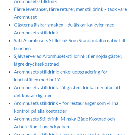
Aromhuset-stilldrink
Färre leveranser, färre returer, mer stilldrink – tack vare
Aromhuset
Gästerna älskar smaken – du älskar kalkylen med
Aromhusets stilldrink
Sätt Aromhusets Stilldrink Som Standardalternativ Till
Lunchen
Självserverad Aromhuset-stilldrink: fler nöjda gäster,
lägre dryckeskostnad
Aromhusets stilldrink: enkel uppgradering för
lunchställen med buffé
Aromhusets stilldrink: låt gästen dricka mer utan att
det kostar dig mer
Aromhusets stilldrink – för restauranger som vill ha
kontroll på alla kostnader
Aromhusets Stilldrink: Minska Både Kostnad och
Arbete Runt Lunchdrycken
Aromhusets stilldrink: sänk dryckeskostnaden utan att