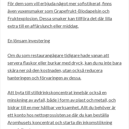
För dem som vill erbjuda något mer sofistikerat, finns
även vuxensmaker som Grapefrukt-Blodapelsin och
Fruktexplosion. Dessa smaker kan tillföra det där lilla
extra till en affärslunch eller middag.
En lönsam investering
Om du som restaurangägare tidigare hade vanan att
servera flaskor eller burkar med dryck, kan du nu inte bara
skära ner på den kostnaden, utan också reducera
hanteringen och förvaringen av dessa.
Att byta till stilldrinkskoncentrat innebär också en
minskning av avfall, både i form av plast och metall, och
bidrar till en mer hållbar verksamhet. Allt du behöver är
ett konto hos nettogrossisten.se där du kan beställa
Aromhusets koncentrat och starta din inkomstökning