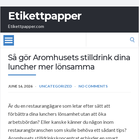
Etikettpapper
Etikettpapper.com
Search
for:
Så gör Aromhusets stilldrink dina
luncher mer lönsamma
JUNE 16, 2026
UNCATEGORIZED
NO COMMENTS
Är du en restaurangägare som letar efter sätt att
förbättra dina lunchers lönsamhet utan att öka
arbetsbördan? Eller kanske känner du någon inom
restaurangbranschen som skulle behöva ett sådant tips?
Aromhusets stilldrinkskoncentrat erbjuder en smart