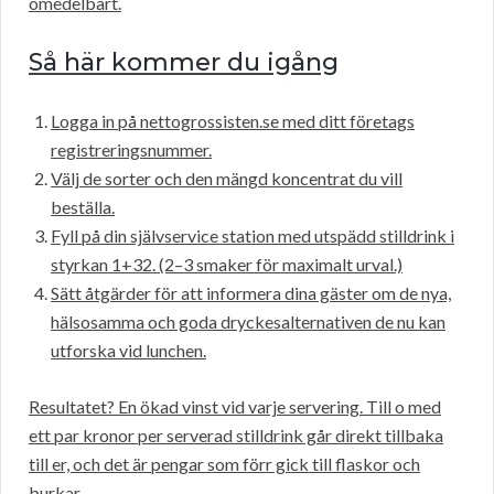
omedelbart.
Så här kommer du igång
Logga in på nettogrossisten.se med ditt företags
registreringsnummer.
Välj de sorter och den mängd koncentrat du vill
beställa.
Fyll på din självservice station med utspädd stilldrink i
styrkan 1+32. (2–3 smaker för maximalt urval.)
Sätt åtgärder för att informera dina gäster om de nya,
hälsosamma och goda dryckesalternativen de nu kan
utforska vid lunchen.
Resultatet? En ökad vinst vid varje servering. Till o med
ett par kronor per serverad stilldrink går direkt tillbaka
till er, och det är pengar som förr gick till flaskor och
burkar.