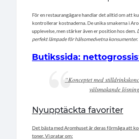
För en restaurangägare handlar det alltid om att
kontrollerar kostnaderna. De unika smakerna i Aromh
upplevelse, men stärker även er position hos dem.
perfekt lämpade för hälsomedvetna konsumenter.
Butikssida: nettogrossis
“Konceptet med stilldrinkskonc
välsmakande lösning 
Nyupptäckta favoriter
Det bästa med Aromhuset är deras förmåga att kom
toner. Vi pratar om: