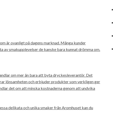
v som är ovanligt på dagens marknad. Många kunder
juta av smakupplevelser de kanske bara kunnat drömma om.
handlar om mer än bara att byta dryckesleverantör. Det
rar lönsamheten och erbjuder produkter som verkligen ger
andlar det om att minska kostnaderna genom att undvika
 dessa delikata och unika smaker från Aromhuset kan du