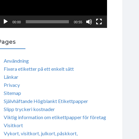
P
00:00
00:55
Pages
Användning
Fixera etiketter på ett enkelt sätt
Länkar
Privacy
Sitemap
Självhäftande Högblankt Etikettpapper
Slipp tryckeri kostnader
Viktig information om etikettpapper för företag
Visitkort
Vykort, visitkort, julkort, påskkort,