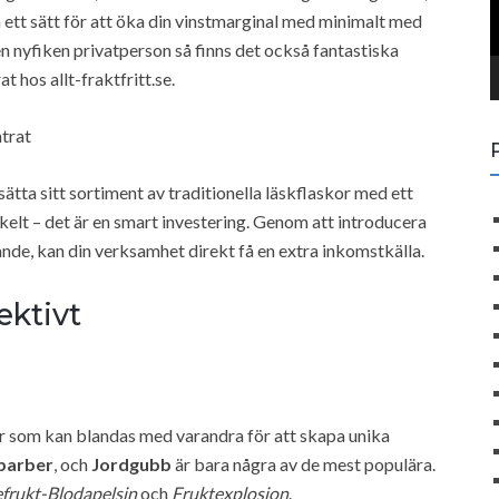
o
m ett sätt för att öka din vinstmarginal med minimalt med
 nyfiken privatperson så finns det också fantastiska
l
 hos allt-fraktfritt.se.
a
y
ntrat
e
r
ätta sitt sortiment av traditionella läskflaskor med ett
kelt – det är en smart investering. Genom att introducera
nde, kan din verksamhet direkt få en extra inkomstkälla.
ektivt
r som kan blandas med varandra för att skapa unika
barber
, och
Jordgubb
är bara några av de mest populära.
frukt-Blodapelsin
och
Fruktexplosion
.