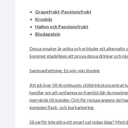
Grapefrukt-Passionsfrukt
Krusbär
Hallon och Passionsfrukt
Blodapelsin
Dessa smaker är unika och erbjuder ett alternati
kommer gladeligen att prova dessa drinkar och n
Sammanfattning: En win-win lösning
Att gå över till Aromhusets stilldrinkskoncentrat 
handlar om att omfamna en framtid där du maxime
mervärde till kunden. Och för restaurangens del h
komplex flask- och burkantering.
Så varför inte göra ett smart val redan idag? Med