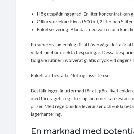
Hög utspädningsgrad: En liter koncentrat kan ge up
Olika storlekar: Finns i 500 ml, 2 liter och 5 liter.
Enkel servering: Blandas med vatten och kan dir
En suberbra anledning till att överväga detta är at
vilket innebär direkta besparingar. Dessa besparing
tidigare rutiner involverat gratis dryck vid dagens 
Enkelt att beställa: Nettogrossisten.se
Beställningen är utformad för att göra livet enklar
med företagets registreringsnummer kan restauran
priser. Med regelbundna leveranser och enkla beta
lagerhantering.
En marknad med potenti