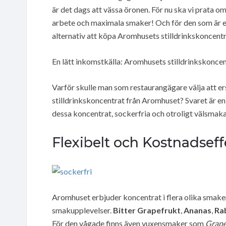
är det dags att vässa öronen. För nu ska vi prata o
arbete och maximala smaker! Och för den som är en
alternativ att köpa Aromhusets stilldrinkskoncentrat
En lätt inkomstkälla: Aromhusets stilldrinkskonce
Varför skulle man som restaurangägare välja att ers
stilldrinkskoncentrat från Aromhuset? Svaret är en
dessa koncentrat, sockerfria och otroligt välsmaka
Flexibelt och Kostnadseff
Aromhuset erbjuder koncentrat i flera olika smake
smakupplevelser.
Bitter Grapefrukt
,
Ananas
,
Ra
För den vågade finns även vuxensmaker som
Grape