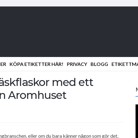
PER
KÖPA ETIKETTER HÄR!
PRIVACY
BLOGG
ETIKETTM
läskflaskor med ett
ån Aromhuset
i
d
e
ngbranschen, eller om du bara känner någon som gör det,