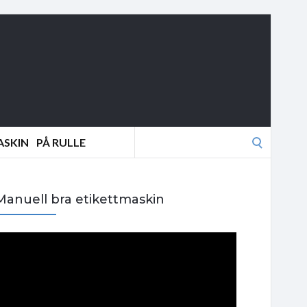
Search
ASKIN
PÅ RULLE
for:
Manuell bra etikettmaskin
V