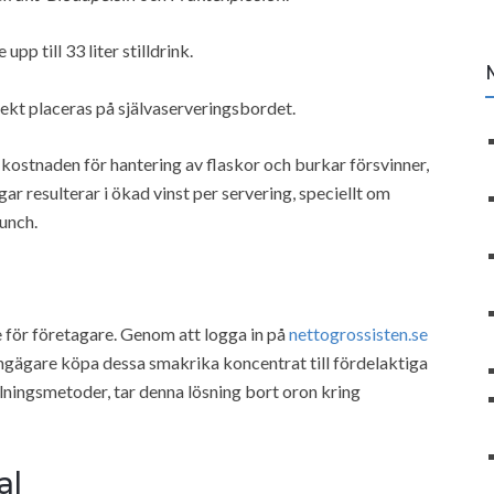
p till 33 liter stilldrink.
ekt placeras på självaserveringsbordet.
t kostnaden för hantering av flaskor och burkar försvinner,
ar resulterar i ökad vinst per servering, speciellt om
lunch.
e för företagare. Genom att logga in på
nettogrossisten.se
gägare köpa dessa smakrika koncentrat till fördelaktiga
lningsmetoder, tar denna lösning bort oron kring
al