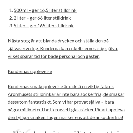
500 ml – ger 16,5 liter stilldrink
2 liter – ger 66 liter stilldrink
5 liter – ger 165 liter stilldrink
Nästa steg är att blanda drycken och ställa den på
självaservering. Kunderna kan enkelt servera sig själva,
vilket sparar tid för både personal och gäster.
Kundernas upplevelse
Kundernas smakupplevelse är också en viktig faktor.
Aromhusets stilldrinkar är inte bara sockerfria, de smakar
dessutom fantastiskt. Som vi har provat själva – bara
några millimeter i botten av ett glas räcker för att uppleva
den fylliga smaken. Ingen märker ens att de är sockerfria!