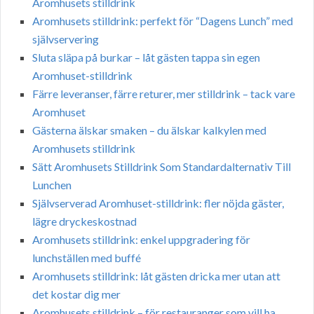
Aromhusets stilldrink
Aromhusets stilldrink: perfekt för “Dagens Lunch” med
självservering
Sluta släpa på burkar – låt gästen tappa sin egen
Aromhuset-stilldrink
Färre leveranser, färre returer, mer stilldrink – tack vare
Aromhuset
Gästerna älskar smaken – du älskar kalkylen med
Aromhusets stilldrink
Sätt Aromhusets Stilldrink Som Standardalternativ Till
Lunchen
Självserverad Aromhuset-stilldrink: fler nöjda gäster,
lägre dryckeskostnad
Aromhusets stilldrink: enkel uppgradering för
lunchställen med buffé
Aromhusets stilldrink: låt gästen dricka mer utan att
det kostar dig mer
Aromhusets stilldrink – för restauranger som vill ha