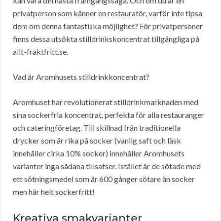
kan vara din nästa framgångssaga. Och om du är en
privatperson som känner en restauratör, varför inte tipsa
dem om denna fantastiska möjlighet? För privatpersoner
finns dessa utsökta stilldrinkskoncentrat tillgängliga på
allt-fraktfritt.se.
Vad är Aromhusets stilldrinkkoncentrat?
Aromhuset har revolutionerat stilldrinkmarknaden med
sina sockerfria koncentrat, perfekta för alla restauranger
och cateringföretag. Till skillnad från traditionella
drycker som är rika på socker (vanlig saft och läsk
innehåller cirka 10% socker) innehåller Aromhusets
varianter inga sådana tillsatser. Istället är de sötade med
ett sötningsmedel som är 600 gånger sötare än socker
men här helt sockerfritt!
Kreativa smakvarianter