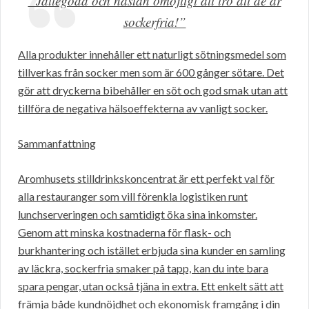
”Jättegoda och nästan omöjligt att tro att de är
sockerfria!”
Alla produkter innehåller ett naturligt sötningsmedel som
tillverkas från socker men som är 600 gånger sötare. Det
gör att dryckerna bibehåller en söt och god smak utan att
tillföra de negativa hälsoeffekterna av vanligt socker.
Sammanfattning
Aromhusets stilldrinkskoncentrat är ett perfekt val för
alla restauranger som vill förenkla logistiken runt
lunchserveringen och samtidigt öka sina inkomster.
Genom att minska kostnaderna för flask- och
burkhantering och istället erbjuda sina kunder en samling
av läckra, sockerfria smaker på tapp, kan du inte bara
spara pengar, utan också tjäna in extra. Ett enkelt sätt att
främja både kundnöjdhet och ekonomisk framgång i din