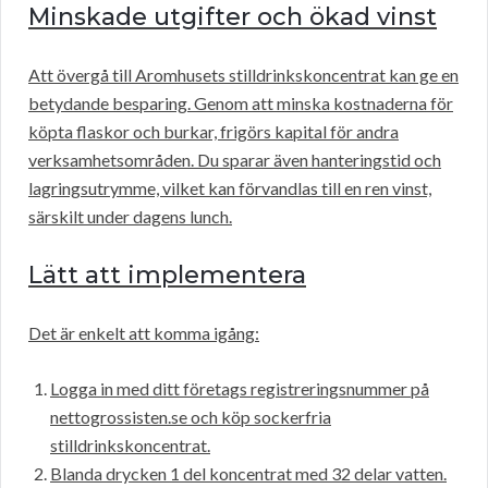
Minskade utgifter och ökad vinst
Att övergå till Aromhusets stilldrinkskoncentrat kan ge en
betydande besparing. Genom att minska kostnaderna för
köpta flaskor och burkar, frigörs kapital för andra
verksamhetsområden. Du sparar även hanteringstid och
lagringsutrymme, vilket kan förvandlas till en ren vinst,
särskilt under dagens lunch.
Lätt att implementera
Det är enkelt att komma igång:
Logga in med ditt företags registreringsnummer på
nettogrossisten.se och köp sockerfria
stilldrinkskoncentrat.
Blanda drycken 1 del koncentrat med 32 delar vatten.