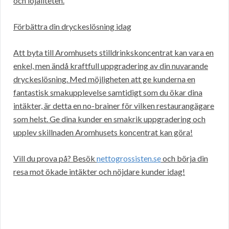
och lojaliteten.
Förbättra din dryckeslösning idag
Att byta till Aromhusets stilldrinkskoncentrat kan vara en
enkel, men ändå kraftfull uppgradering av din nuvarande
dryckeslösning. Med möjligheten att ge kunderna en
fantastisk smakupplevelse samtidigt som du ökar dina
intäkter, är detta en no-brainer för vilken restaurangägare
som helst. Ge dina kunder en smakrik uppgradering och
upplev skillnaden Aromhusets koncentrat kan göra!
Vill du prova på? Besök
nettogrossisten.se
och börja din
resa mot ökade intäkter och nöjdare kunder idag!