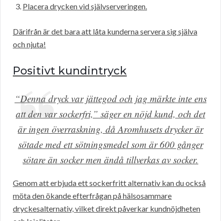
Placera drycken vid självserveringen.
Därifrån är det bara att låta kunderna servera sig själva
och njuta!
Positivt kundintryck
“Denna dryck var jättegod och jag märkte inte ens
att den var sockerfri,” säger en nöjd kund, och det
är ingen överraskning, då Aromhusets drycker är
sötade med ett sötningsmedel som är 600 gånger
sötare än socker men ändå tillverkas av socker.
Genom att erbjuda ett sockerfritt alternativ kan du också
möta den ökande efterfrågan på hälsosammare
dryckesalternativ, vilket direkt påverkar kundnöjdheten