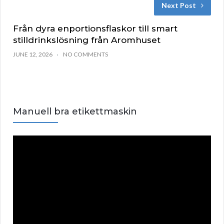
Next Post
Från dyra enportionsflaskor till smart
stilldrinkslösning från Aromhuset
JUNE 12, 2026
NO COMMENTS
Manuell bra etikettmaskin
V
i
d
e
o
P
l