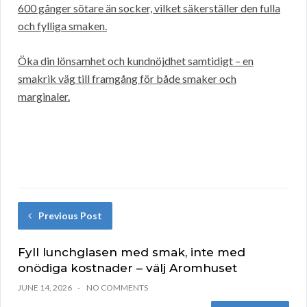
600 gånger sötare än socker, vilket säkerställer den fulla
och fylliga smaken.
Öka din lönsamhet och kundnöjdhet samtidigt – en
smakrik väg till framgång för både smaker och
marginaler.
Previous Post
Fyll lunchglasen med smak, inte med
onödiga kostnader – välj Aromhuset
JUNE 14, 2026
NO COMMENTS