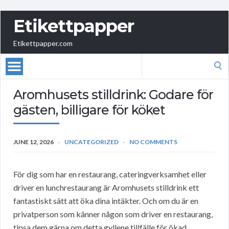
Etikettpapper
Etikettpapper.com
Search
for:
Aromhusets stilldrink: Godare för
gästen, billigare för köket
JUNE 12, 2026
UNCATEGORIZED
NO COMMENTS
För dig som har en restaurang, cateringverksamhet eller
driver en lunchrestaurang är Aromhusets stilldrink ett
fantastiskt sätt att öka dina intäkter. Och om du är en
privatperson som känner någon som driver en restaurang,
tipsa dem gärna om detta gyllene tillfälle för ökad