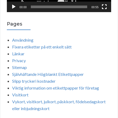
a
00:00
00:55
y
e
Pages
r
Användning
Fixera etiketter på ett enkelt sätt
Länkar
Privacy
Sitemap
Självhäftande Högblankt Etikettpapper
Slipp tryckeri kostnader
Viktig information om etikettpapper för företag
Visitkort
Vykort, visitkort, julkort, påskkort, födelsedagskort
eller inbjudningskort