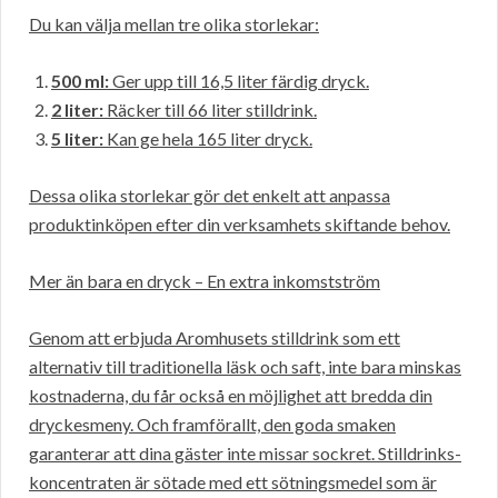
Du kan välja mellan tre olika storlekar:
500 ml:
Ger upp till 16,5 liter färdig dryck.
2 liter:
Räcker till 66 liter stilldrink.
5 liter:
Kan ge hela 165 liter dryck.
Dessa olika storlekar gör det enkelt att anpassa
produktinköpen efter din verksamhets skiftande behov.
Mer än bara en dryck – En extra inkomstström
Genom att erbjuda Aromhusets stilldrink som ett
alternativ till traditionella läsk och saft, inte bara minskas
kostnaderna, du får också en möjlighet att bredda din
dryckesmeny. Och framförallt, den goda smaken
garanterar att dina gäster inte missar sockret. Stilldrinks-
koncentraten är sötade med ett sötningsmedel som är