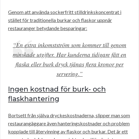
Genom att använda sockerfritt stilldrinkskoncentrat i
stället för traditionella burkar och flaskor uppnår
restauranger betydande besparingar:
“En extra inkomstström som kommer till genom
minskade utgifter. Har kunderna tidigare fått en
flaska eller burk dryck tjänas flera kronor per
servering.”
Ingen kostnad för burk- och
flaskhantering
Bortsett från själva dryckeskostnaderna, slipper man som
restaurangäggare även hanteringskostnader och problem
kopplade till återvinning av flaskor och burkar. Det är ett