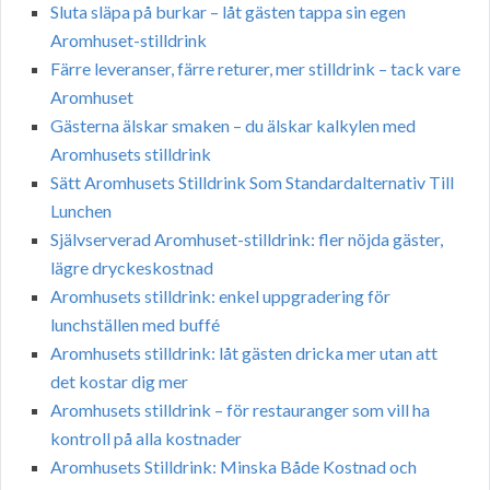
Sluta släpa på burkar – låt gästen tappa sin egen
Aromhuset-stilldrink
Färre leveranser, färre returer, mer stilldrink – tack vare
Aromhuset
Gästerna älskar smaken – du älskar kalkylen med
Aromhusets stilldrink
Sätt Aromhusets Stilldrink Som Standardalternativ Till
Lunchen
Självserverad Aromhuset-stilldrink: fler nöjda gäster,
lägre dryckeskostnad
Aromhusets stilldrink: enkel uppgradering för
lunchställen med buffé
Aromhusets stilldrink: låt gästen dricka mer utan att
det kostar dig mer
Aromhusets stilldrink – för restauranger som vill ha
kontroll på alla kostnader
Aromhusets Stilldrink: Minska Både Kostnad och