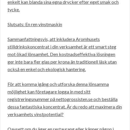
enkelt kan blanda sina egna drycker efter eget smak och
tycke.
Slutsats: En ren vinstmaskin
Sammanfattningsvis, att inkludera Aromhusets
stilldrinkskoncentrat i din verksamhet är ett smart steg
mot ökad lönsamhet. Den kostnadseffektiva lösningen
ger inte bara fler glas per krona än traditionell läsk utan
också en enkel och ekologisk hantering.
För att komma igång och utforska denna lönsamma
möjlighet kan företagare logga in med sitt
registreringsnummer på nettogrossisten.se och beställa
dessa fantastiska koncentrat. Är du redo att maximera din
verksamhets vinstpotential?
Oavsett om du äger en restaurang eller känner någon i