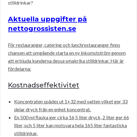
stilldrinkar?
Aktuella uppgifter på
nettogrossisten.se
För restauranger, catering och lunchrestauranger finns
chansen att omgående starta en ny inkomstström genom
att erbjuda kunderna dessa smakrika stilldrinkar. Här är
fördelarna:
Kostnadseffektivitet
Koncentraten spädes ut 1+32 med vatten vilket ger 33
delar dryck från en enhet koncentrat.
En 500 ml flaska ger cirka 16,5 liter dryck, 2 liter ger 66
liter, och 5 liter kan motsvara hela 165 liter fantastiska
stilldrinkar.