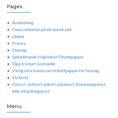
e
Pages
r
Användning
Fixera etiketter på ett enkelt sätt
Länkar
Privacy
Sitemap
Självhäftande Högblankt Etikettpapper
Slipp tryckeri kostnader
Viktig information om etikettpapper för företag
Visitkort
Vykort, visitkort, julkort, påskkort, födelsedagskort
eller inbjudningskort
Menu