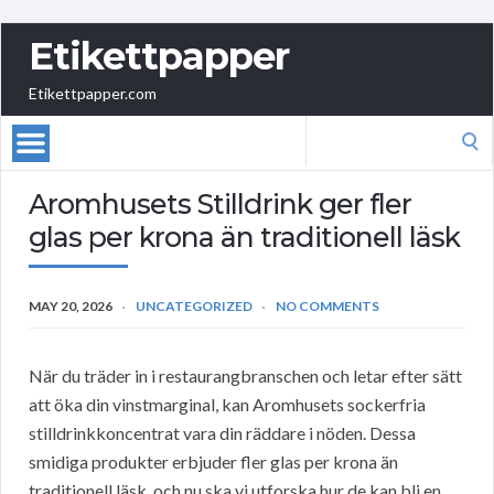
Etikettpapper
Etikettpapper.com
Search
for:
Aromhusets Stilldrink ger fler
glas per krona än traditionell läsk
MAY 20, 2026
UNCATEGORIZED
NO COMMENTS
När du träder in i restaurangbranschen och letar efter sätt
att öka din vinstmarginal, kan Aromhusets sockerfria
stilldrinkkoncentrat vara din räddare i nöden. Dessa
smidiga produkter erbjuder fler glas per krona än
traditionell läsk, och nu ska vi utforska hur de kan bli en