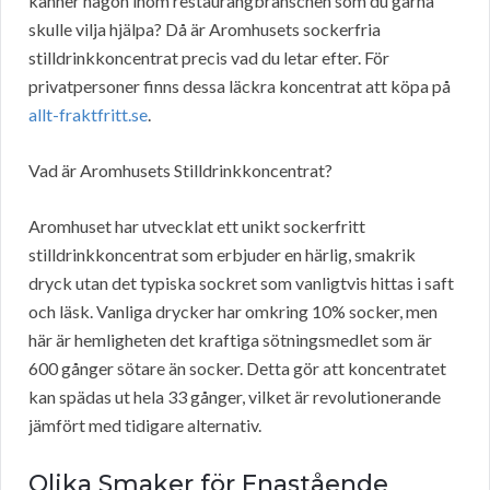
känner någon inom restaurangbranschen som du gärna
skulle vilja hjälpa? Då är Aromhusets sockerfria
stilldrinkkoncentrat precis vad du letar efter. För
privatpersoner finns dessa läckra koncentrat att köpa på
allt-fraktfritt.se
.
Vad är Aromhusets Stilldrinkkoncentrat?
Aromhuset har utvecklat ett unikt sockerfritt
stilldrinkkoncentrat som erbjuder en härlig, smakrik
dryck utan det typiska sockret som vanligtvis hittas i saft
och läsk. Vanliga drycker har omkring 10% socker, men
här är hemligheten det kraftiga sötningsmedlet som är
600 gånger sötare än socker. Detta gör att koncentratet
kan spädas ut hela 33 gånger, vilket är revolutionerande
jämfört med tidigare alternativ.
Olika Smaker för Enastående