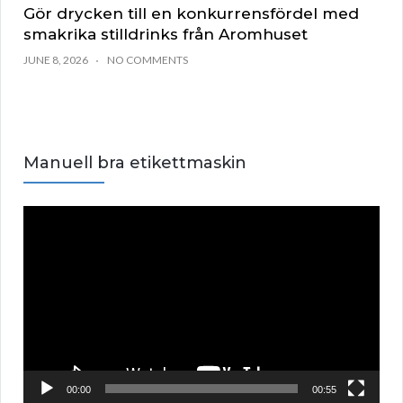
Gör drycken till en konkurrensfördel med
smakrika stilldrinks från Aromhuset
JUNE 8, 2026
NO COMMENTS
Manuell bra etikettmaskin
V
i
d
e
o
P
l
a
00:00
00:55