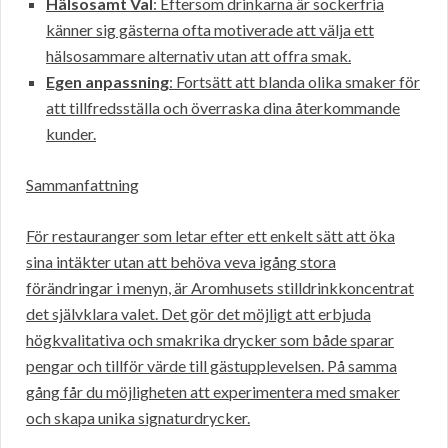
Hälsosamt Val
: Eftersom drinkarna är sockerfria
känner sig gästerna ofta motiverade att välja ett
hälsosammare alternativ utan att offra smak.
Egen anpassning
: Fortsätt att blanda olika smaker för
att tillfredsställa och överraska dina återkommande
kunder.
Sammanfattning
För restauranger som letar efter ett enkelt sätt att öka
sina intäkter utan att behöva veva igång stora
förändringar i menyn, är Aromhusets stilldrinkkoncentrat
det självklara valet. Det gör det möjligt att erbjuda
högkvalitativa och smakrika drycker som både sparar
pengar och tillför värde till gästupplevelsen. På samma
gång får du möjligheten att experimentera med smaker
och skapa unika signaturdrycker.