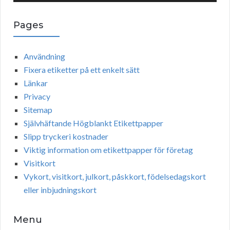
y
e
Pages
r
Användning
Fixera etiketter på ett enkelt sätt
Länkar
Privacy
Sitemap
Självhäftande Högblankt Etikettpapper
Slipp tryckeri kostnader
Viktig information om etikettpapper för företag
Visitkort
Vykort, visitkort, julkort, påskkort, födelsedagskort
eller inbjudningskort
Menu