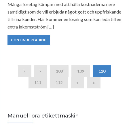
Många företag kämpar med att hålla kostnaderna nere
samtidigt som de vill erbjuda något gott och uppfriskande
till sina kunder. Här kommer en lösning som kan leda till en
extra inkomstström […]
CONTINUE READING
«
‹
108
109
110
111
112
›
»
Manuell bra etikettmaskin