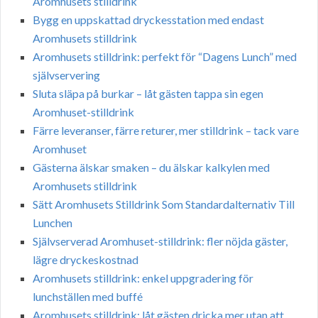
Aromhusets stilldrink
Bygg en uppskattad dryckesstation med endast
Aromhusets stilldrink
Aromhusets stilldrink: perfekt för “Dagens Lunch” med
självservering
Sluta släpa på burkar – låt gästen tappa sin egen
Aromhuset-stilldrink
Färre leveranser, färre returer, mer stilldrink – tack vare
Aromhuset
Gästerna älskar smaken – du älskar kalkylen med
Aromhusets stilldrink
Sätt Aromhusets Stilldrink Som Standardalternativ Till
Lunchen
Självserverad Aromhuset-stilldrink: fler nöjda gäster,
lägre dryckeskostnad
Aromhusets stilldrink: enkel uppgradering för
lunchställen med buffé
Aromhusets stilldrink: låt gästen dricka mer utan att