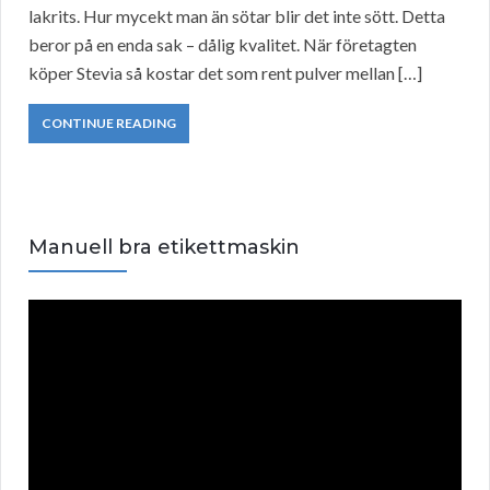
lakrits. Hur mycekt man än sötar blir det inte sött. Detta
beror på en enda sak – dålig kvalitet. När företagten
köper Stevia så kostar det som rent pulver mellan […]
CONTINUE READING
Manuell bra etikettmaskin
V
i
d
e
o
P
l