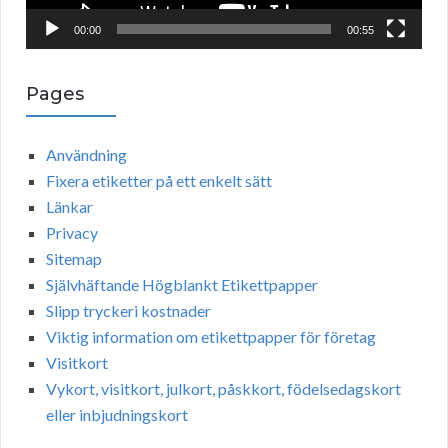
a
00:00
00:55
y
e
Pages
r
Användning
Fixera etiketter på ett enkelt sätt
Länkar
Privacy
Sitemap
Självhäftande Högblankt Etikettpapper
Slipp tryckeri kostnader
Viktig information om etikettpapper för företag
Visitkort
Vykort, visitkort, julkort, påskkort, födelsedagskort
eller inbjudningskort